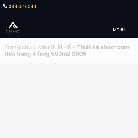
0988816086
MENU
Trang chủ
»
Mẫu thiết kế
»
Thiết kế showroom
thời trang 4 tầng 500m2 SR06