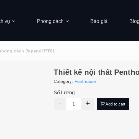
ch vụ
Phong cách
Báo giá
Blo
 phong cách Japandi PT01
Thiết kế nội thất Pent
Category:
Penthouse
Số lượng
-
+
Add to cart