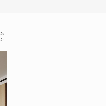
đầu
hận