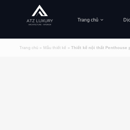
Trang chủ
Dị
Trang chủ
»
Mẫu thiết kế
»
Thiết kế nội thất Penthouse