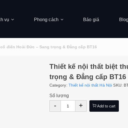
ch vụ
Phong cách
Báo giá
Blo
ân cổ điển Hoài Đức – Sang trọng & Đẳng cấp BT16
Thiết kế nội thất biệt 
trọng & Đẳng cấp BT16
Category:
Thiết kế nội thất Hà Nội
SKU:
B
Số lượng
-
+
Add to cart