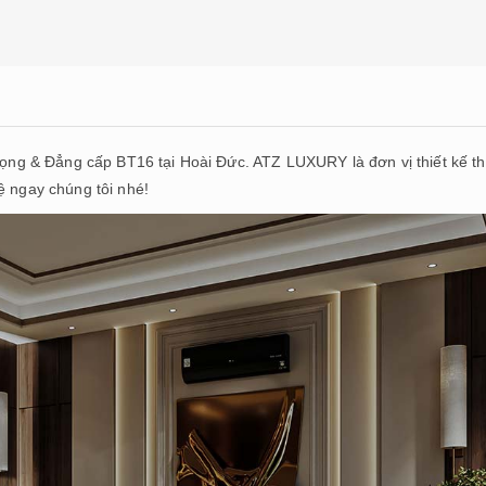
trọng & Đẳng cấp BT16 tại Hoài Đức. ATZ LUXURY là đơn vị thiết kế th
ệ ngay chúng tôi nhé!