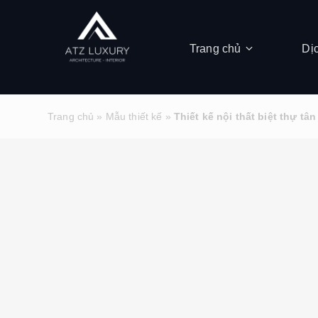
Trang chủ
Dị
Trang chủ
»
Mẫu thiết kế
»
Thiết kế nội thất biệt thự t