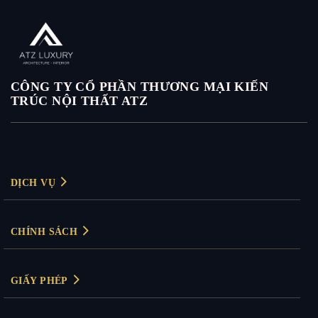
CÔNG TY CỔ PHẦN THƯƠNG MẠI KIẾN
TRÚC NỘI THẤT ATZ
DỊCH VỤ
Thiết kế nội thất
CHÍNH SÁCH
Thiết kế nội thất biệt thự
Chính sách bảo mật
Thiết kế nội thất chung cư
GIẤY PHÉP
Chính sách thanh toán
Thiết kế nội thất văn phòng
Giấy phép kinh doanh: 0104830894
Bảo hành & đổi trả