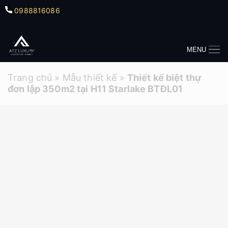
0988816086
MENU
Trang chủ
»
Mẫu thiết kế
»
Thiết kế biệt thự
đơn lập 350m2 tại H11 Starlake BTĐL01