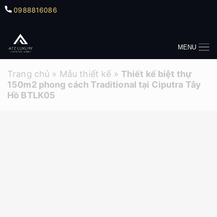
0988816086
MENU
Trang chủ
»
Mẫu thiết kế
»
Thiết kế biệt thự
150m2 phong cách Traditional tại Ciputra Tây
Hồ BTLK05