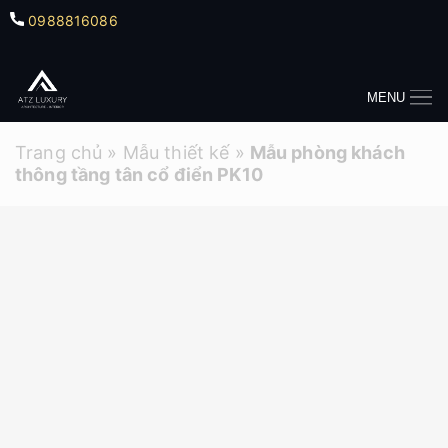
0988816086
MENU
Trang chủ
»
Mẫu thiết kế
»
Mẫu phòng khách
thông tầng tân cổ điển PK10