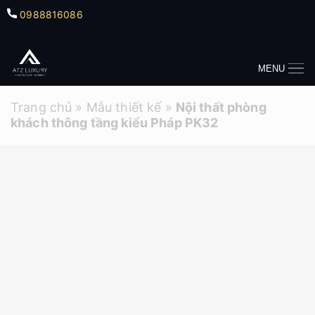
0988816086
MENU
Trang chủ
»
Mẫu thiết kế
»
Nội thất phòng
khách thông tầng kiểu Pháp PK32