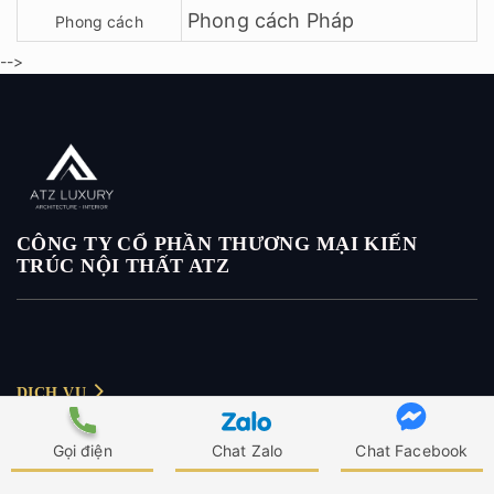
Phong cách Pháp
Phong cách
-->
CÔNG TY CỔ PHẦN THƯƠNG MẠI KIẾN
TRÚC NỘI THẤT ATZ
DỊCH VỤ
Thiết kế nội thất
Gọi điện
Chat Zalo
Chat Facebook
CHÍNH SÁCH
Thiết kế nội thất biệt thự