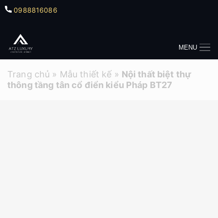
0988816086
MENU
Trang chủ
»
Mẫu thiết kế
»
Nội thất biệt thự
thông tầng tân cổ điển kiểu Pháp BT27