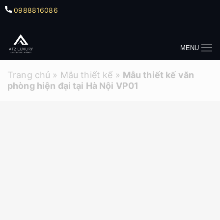
0988816086
MENU
Trang chủ
»
Mẫu thiết kế
»
Mẫu thiết kế văn
phòng hiện đại tại Hà Nội VP01