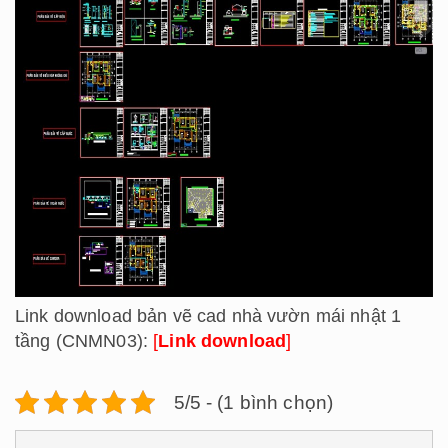
Link download bản vẽ cad nhà vườn mái nhật 1
tầng (CNMN03):
[
Link download
]
5/5 - (1 bình chọn)