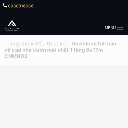
0988816086
MENU
Trang chủ
»
Mẫu thiết kế
»
Download full bản
vẽ cad nhà vườn mái nhật 1 tầng 8x17m
CNMN03