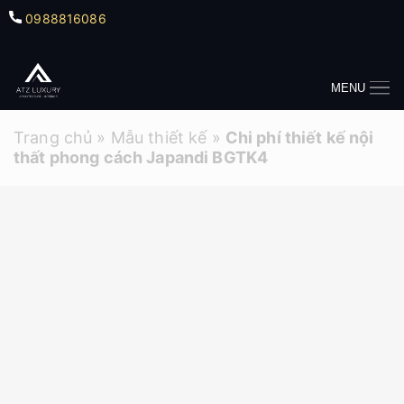
0988816086
MENU
Trang chủ
»
Mẫu thiết kế
»
Chi phí thiết kế nội
thất phong cách Japandi BGTK4