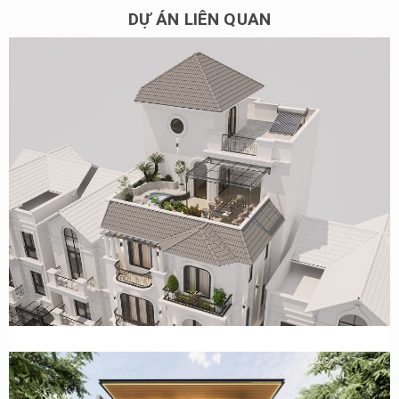
DỰ ÁN LIÊN QUAN
Mẫu thiết kế biệt thự phố tân cổ điển 123m2/sàn ở Hà Nội
của anh Huy