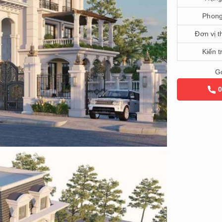
Phong
Đơn vị t
Kiến t
Gọ
0