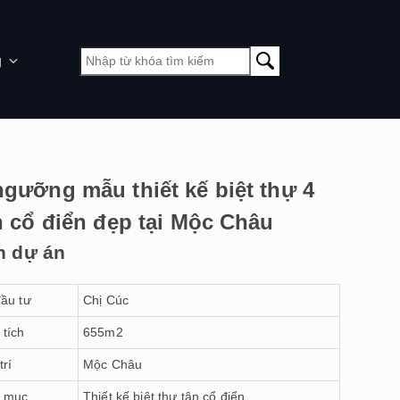
g
gưỡng mẫu thiết kế biệt thự 4
n cổ điển đẹp tại Mộc Châu
n dự án
ầu tư
Chị Cúc
 tích
655m2
trí
Mộc Châu
 mục
Thiết kế biệt thự tân cổ điển