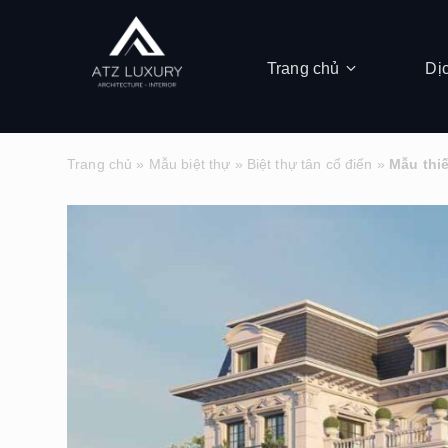
Trang chủ
Dị
Trang chủ
»
Mẫu biệt thự
»
Biệt thự tân cổ điển
»
Mẫu thiế