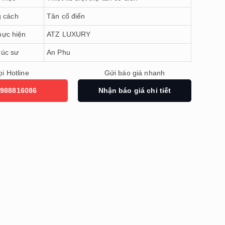
 cách
Tân cổ điển
hực hiện
ATZ LUXURY
rúc sư
An Phu
i Hotline
Gửi báo giá nhanh
988816086
Nhận báo giá chi tiết