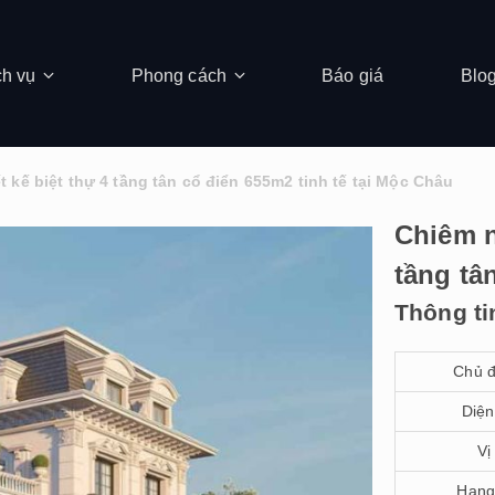
ch vụ
Phong cách
Báo giá
Blo
t kế biệt thự 4 tầng tân cổ điển 655m2 tinh tế tại Mộc Châu
Chiêm n
tầng tâ
Thông ti
Chủ đ
Diện
Vị 
Hạng