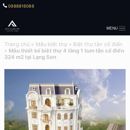
0988816086
MENU
Trang chủ
»
Mẫu biệt thự
»
Biệt thự tân cổ điển
»
Mẫu thiết kế biệt thự 4 tầng 1 tum tân cổ điển
324 m2 tại Lạng Sơn