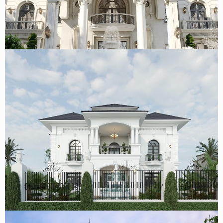
Mẫu biệt thự tân cổ điển 2 tầng kiểu Pháp 1000m2 đẳng
cấp tại Huế
Mẫu biệt thự 2 tầng tân cổ điển mái nhật 500m2 tại Thái
Nguyên