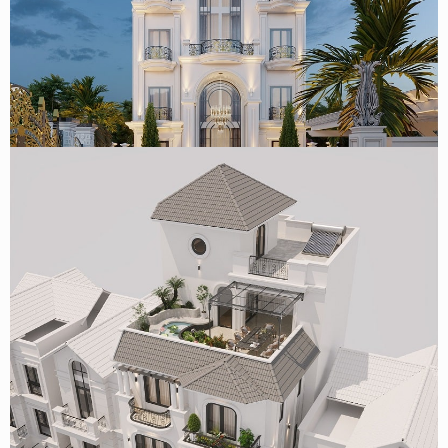
Mẫu biệt thự kết hợp khách sạn tân cổ điển 5 tầng 400m2
tại Nghệ An
Mẫu thiết kế biệt thự phố tân cổ điển 123m2/sàn ở Hà Nội
của anh Huy