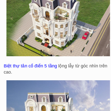
Biệt thự tân cổ điển 5 tầng
lộng lẫy từ góc nhìn trên
cao.