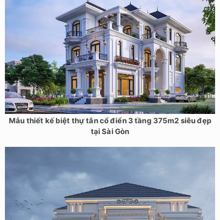
Mẫu thiết kế biệt thự tân cổ điển 3 tầng 375m2 siêu đẹp
tại Sài Gòn