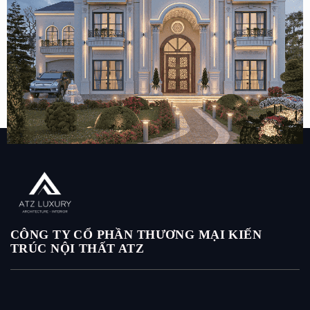
Mẫu thiết kế biệt thự tân cổ điển 2 tầng mái nhật 400m2
tại Sa Pa
CÔNG TY CỔ PHẦN THƯƠNG MẠI KIẾN
TRÚC NỘI THẤT ATZ