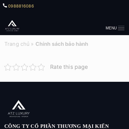
0988816086
MENU
Trang chủ
»
Chính sách bảo hành
Rate this page
CÔNG TY CỔ PHẦN THƯƠNG MẠI KIẾN