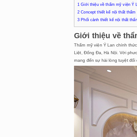
1
Giới thiệu về thẩm mỹ viện Ý 
2
Concept thiết kế nội thất thẩm
3
Phối cảnh thiết kế nội thất th
Giới thiệu về th
Thẩm mỹ viện Ý Lan chính thức 
Liệt, Đống Đa, Hà Nội. Với phư
mang đến sự hài lòng tuyệt đối