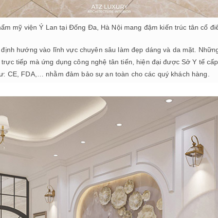
ẩm mỹ viện Ý Lan tại Đống Đa, Hà Nội mang đậm kiến trúc tân cổ đi
ã định hướng vào lĩnh vực chuyên sâu làm đẹp dáng và da mặt. Nhữn
trực tiếp mà ứng dụng công nghệ tân tiến, hiện đại được Sở Y tế cấ
như: CE, FDA,… nhằm đảm bảo sự an toàn cho các quý khách hàng.