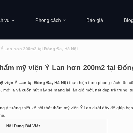
ch vụ
Phong cách
Báo giá
Blo
n Ý Lan hơn 200m2 tại Đống Đa, Hà Nội
 thẩm mỹ viện Ý Lan hơn 200m2 tại Đốn
mỹ viện Ý Lan tại Đống Đa, Hà Nội
thực hiện theo phong cách tân cổ
, mới lạ và cuốn hút này sẽ mang lại làn gió mới, nét đẹp trẻ trung, t
g ý tưởng thiết kế nội thất thẩm mỹ viện Ý Lan dưới đây để giúp bạ
hé.
Nội Dung Bài Viết