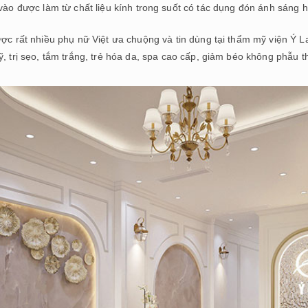
vào được làm từ chất liệu kính trong suốt có tác dụng đón ánh sáng h
ợc rất nhiều phụ nữ Việt ưa chuộng và tin dùng tại thẩm mỹ viện Ý L
 trị sẹo, tắm trắng, trẻ hóa da, spa cao cấp, giảm béo không phẫu t