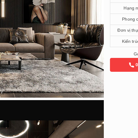
Hạng 
Phong 
Đơn vị thự
Kiến trú
Gọ
0