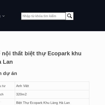
g
ế nội thất biệt thự Ecopark khu
à Lan
n dự án
u tư
Anh Việt
ích
320m2
í
Biệt Thự Ecopark Khu Làng Hà Lan