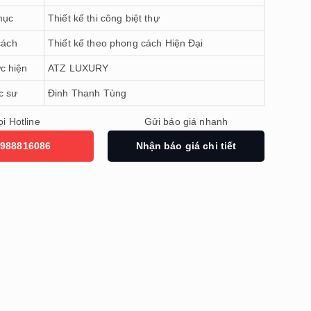
mục
Thiết kế thi công biệt thự
cách
Thiết kế theo phong cách Hiện Đại
c hiện
ATZ LUXURY
c sư
Đinh Thanh Tùng
i Hotline
Gửi báo giá nhanh
988816086
Nhận báo giá chi tiết