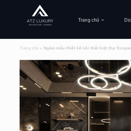
Trang chủ
Dị
Trang chủ
»
Ngắm mẫu thiết kế nội thất biệt thự Ecop