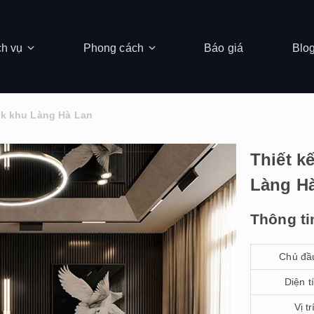
ch vụ
Phong cách
Báo giá
Blo
ark khu Làng Hà Lan
Thiết k
Làng H
Thông ti
Chủ đầ
Diện t
Vị tr