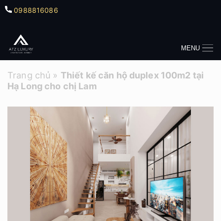
0988816086
MENU
Trang chủ
»
Thiết kế căn hộ duplex 100m2 tại
Hạ Long cho chị Lam