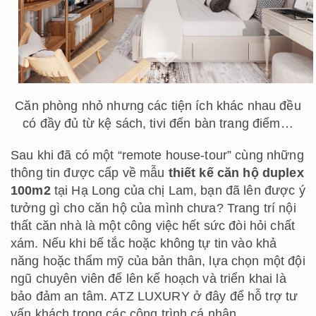
Căn phòng nhỏ nhưng các tiện ích khác nhau đều
có đầy đủ từ kệ sách, tivi đến bàn trang điểm…
Sau khi đã có một “remote house-tour” cùng những
thông tin được cấp về mẫu
thiết kế căn hộ duplex
100m2
tại Hạ Long của chị Lam, bạn đã lên được ý
tưởng gì cho căn hộ của mình chưa? Trang trí nội
thất căn nhà là một công việc hết sức đòi hỏi chất
xám. Nếu khi bế tắc hoặc không tự tin vào khả
năng hoặc thẩm mỹ của bản thân, lựa chọn một đội
ngũ chuyên viên để lên kế hoạch và triển khai là
bảo đảm an tâm. ATZ LUXURY ở đây để hỗ trợ tư
vấn khách trong các công trình cá nhân.