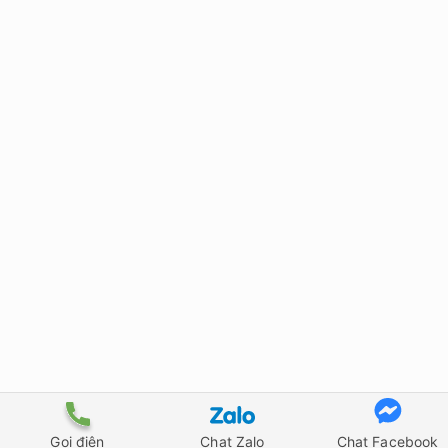
28 Đường Mai Chí Thọ – Q.2 – TP.HCM
Hotline: 0915.178.091 (Ms. Thảo Phương)​
Gọi điện
Chat Zalo
Chat Facebook