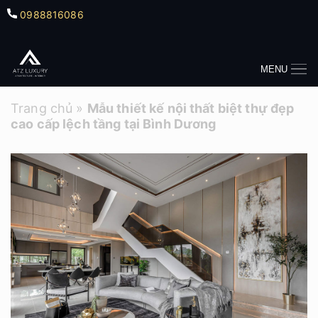
0988816086
MENU
Trang chủ
»
Mẫu thiết kế nội thất biệt thự đẹp
cao cấp lệch tầng tại Bình Dương