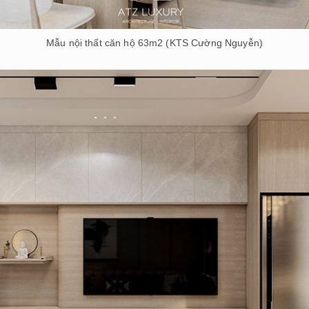
Mẫu nội thất căn hộ 63m2 (KTS Cường Nguyễn)