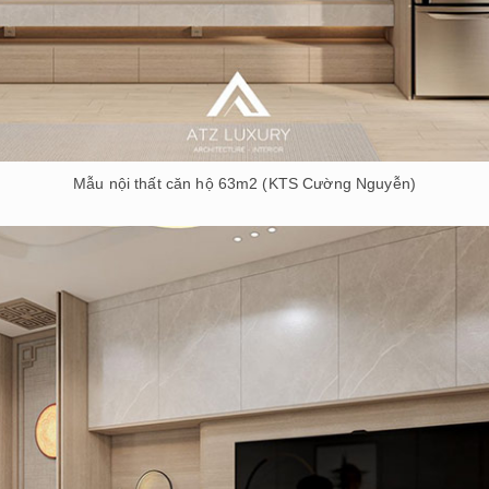
Mẫu nội thất căn hộ 63m2 (KTS Cường Nguyễn)