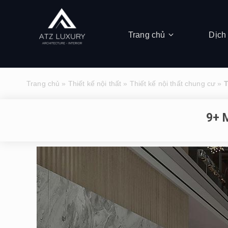
Trang chủ
Dịch
Trang chủ
»
Thiết kế nội thất
»
Thiết kế nội thất chung cư
»
T
9+ 