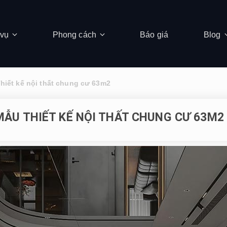
 vụ
Phong cách
Báo giá
Blog
hiết kế nội thất chung cư 63m2
MẪU THIẾT KẾ NỘI THẤT CHUNG CƯ 63M2