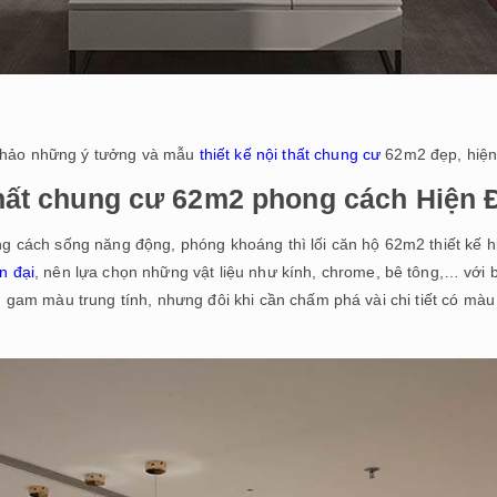
khảo những ý tưởng và mẫu
thiết kế nội thất chung cư
62m2 đẹp, hiện
thất chung cư 62m2 phong cách Hiện 
g cách sống năng động, phóng khoáng thì lối căn hộ 62m2 thiết kế hi
n đại
, nên lựa chọn những vật liệu như kính, chrome, bê tông,… với
g gam màu trung tính, nhưng đôi khi cần chấm phá vài chi tiết có m