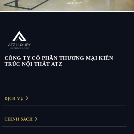
Thi công nội thất biệt thự nhà anh Sơn Thanh Hóa
CÔNG TY CỔ PHẦN THƯƠNG MẠI KIẾN
TRÚC NỘI THẤT ATZ
DỊCH VỤ
Thiết kế nội thất
CHÍNH SÁCH
Thiết kế nội thất biệt thự
Chính sách bảo mật
Thiết kế nội thất chung cư