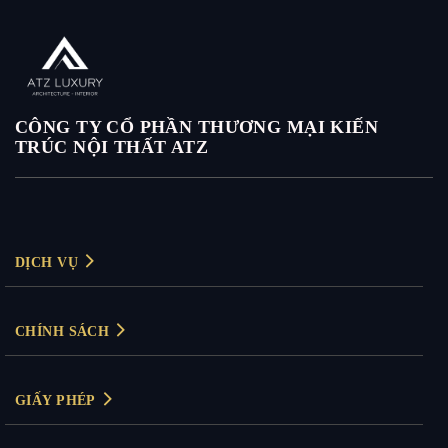
CÔNG TY CỔ PHẦN THƯƠNG MẠI KIẾN
TRÚC NỘI THẤT ATZ
DỊCH VỤ
Thiết kế nội thất
CHÍNH SÁCH
Thiết kế nội thất biệt thự
Chính sách bảo mật
Thiết kế nội thất chung cư
GIẤY PHÉP
Chính sách thanh toán
Thiết kế nội thất văn phòng
Giấy phép kinh doanh: 0104830894