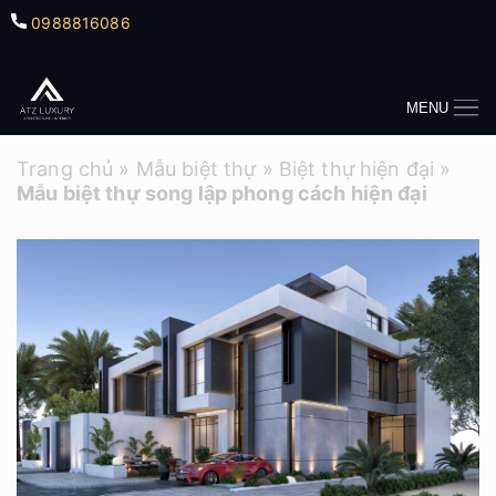
0988816086
MENU
Trang chủ
»
Mẫu biệt thự
»
Biệt thự hiện đại
»
Mẫu biệt thự song lập phong cách hiện đại