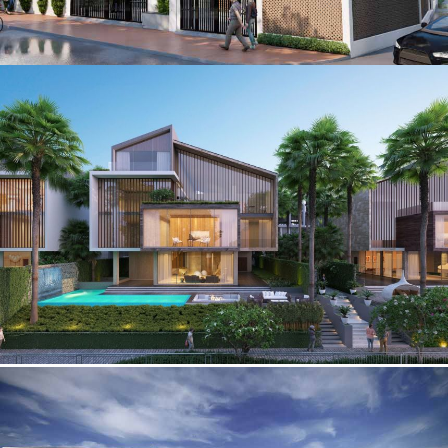
Thiết kế biệt thự ba tầng mặt tiền 9m có sân thượng tại Bắc
Ninh
Mẫu biệt thự vườn 3 tầng mái Lệch đẹp có hồ bơi tại Phú Thọ