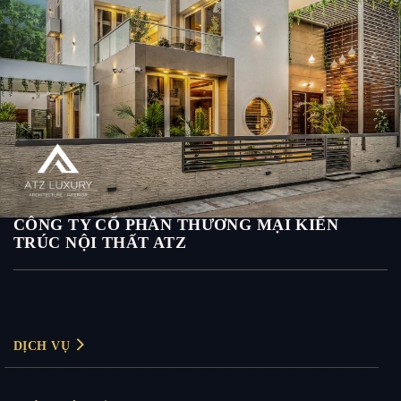
Biệt thự 4 tầng phong cách hiện đại có ban công
CÔNG TY CỔ PHẦN THƯƠNG MẠI KIẾN
TRÚC NỘI THẤT ATZ
DỊCH VỤ
Thiết kế nội thất