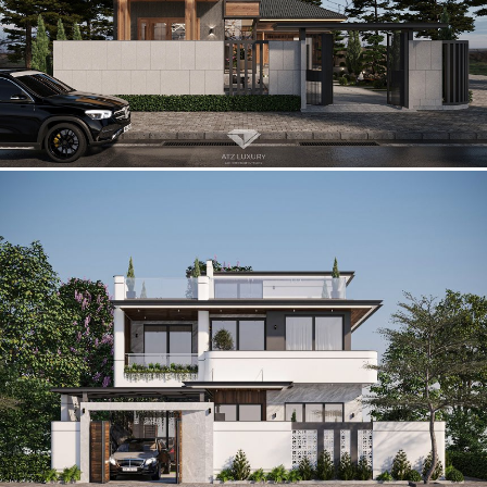
Mẫu biệt thự 2 tầng 1 tum mái Nhật hiện đại ở Vĩnh Phúc
Thiết kế biệt thự 2 tầng cho anh Tùng tỉnh Thái Nguyên