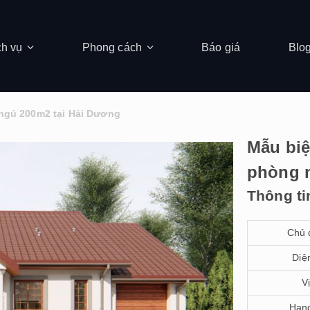
ch vụ
Phong cách
Báo giá
Blo
 ngủ 200m2 tại Hải Dương
Mẫu biệ
phòng 
Thông ti
Chủ 
Diện
Vị
Hạn