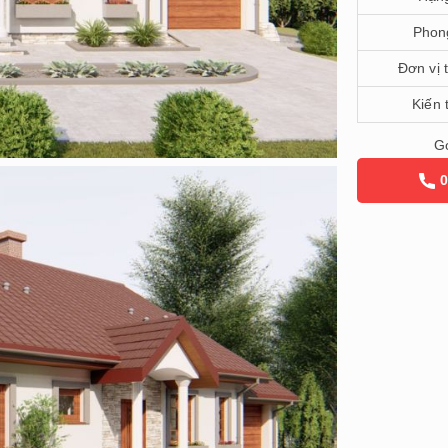
Phon
Đơn vị 
Kiến 
Gọ
0