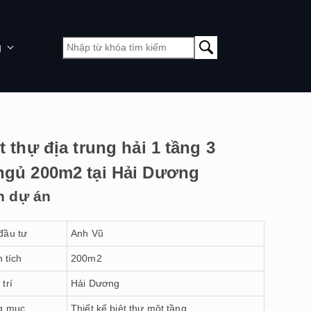
g
t thự địa trung hải 1 tầng 3
ngủ 200m2 tại Hải Dương
n dự án
đầu tư
Anh Vũ
 tích
200m2
 trí
Hải Dương
g mục
Thiết kế biệt thự một tầng