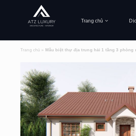
Trang chủ
Dị
Trang chủ
»
Mẫu biệt thự địa trung hải 1 tầng 3 phòng