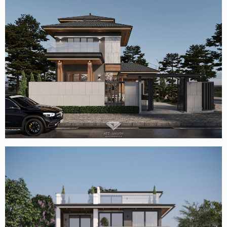
Mẫu biệt thự 2 tầng 1 tum mái Nhật hiện đại ở Vĩnh Phúc