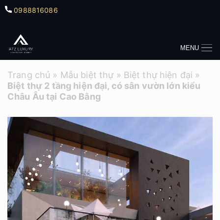
0988816086
MENU
Trang chủ
»
Mẫu biệt thự
»
Biệt thự hiện đại
»
Biệt thự 2 tầng hiện đại, có sân vườn lớn kiểu
Châu Âu tại Cao Bằng