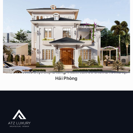
Mẫu thiết kế biệt thự 2 tầng 1 tum tân cổ điển 245m2 tại
Hải Phòng