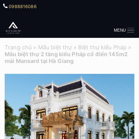
0988816086
MENU
Trang chủ
»
Mẫu biệt thự
»
Biệt thự kiểu Pháp
»
Mẫu biệt thự 2 tầng kiểu Pháp cổ điển 145m2
mái Mansard tại Hà Giang