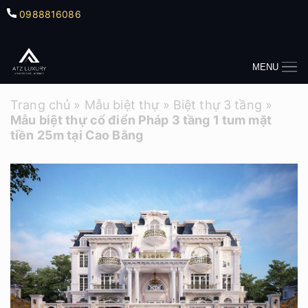
0988816086
MENU
Trang chủ
»
Mẫu biệt thự
»
Biệt thự 3 tầng
»
Mẫu biệt thự cổ điển Pháp 3 tầng 1 tum mặt
tiền 25m tại Cao Bằng