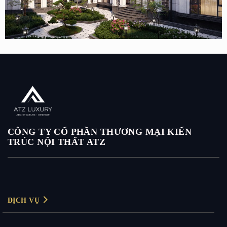
Mẫu biệt thự 2 tầng tân cổ điển kiểu pháp 800m2 ở Quảng
Nam
CÔNG TY CỔ PHẦN THƯƠNG MẠI KIẾN
TRÚC NỘI THẤT ATZ
DỊCH VỤ
Thiết kế nội thất