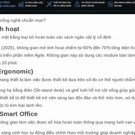
g công nghệ chuẩn mực?
nh hoạt
 mặt bằng loại bỏ hoàn toàn các vách ngăn vật lý cố định.
2025), không gian mở linh hoạt chiếm từ 60% đến 70% tổng diện tíc
át triển phần mềm Agile. Không gian này sử dụng các module bàn làm
g 10 phút.
(Ergonomic)
 trang thiết bị làm việc được thiết kế dựa trên số đo cơ thể người n
ng hạ bằng điện (Sit-stand desk) và ghế lưới hỗ trợ cột sống giúp gi
thiết kế tủ để thiết kế trở nên sáng tạo độc đáo và thô mộc hơn, sử 
 tủ kim loại lạnh lẽo.
Smart Office
không gian làm việc được số hóa hoàn toàn thông qua mạng lưới vạn vậ
 sáng sinh học tự động điều chỉnh theo môi trường giúp doanh nghiệp