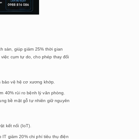
h sàn, giúp giảm 25% thời gian
 việc cụm tự do, cho phép thay đổi
hằm bảo vệ hệ cơ xương khớp.
ảm 40% rủi ro bệnh lý văn phòng.
dụng bề mặt gỗ tự nhiên giữ nguyên
t kết nối (IoT).
 IT giảm 20% chi phí tiêu thụ điện