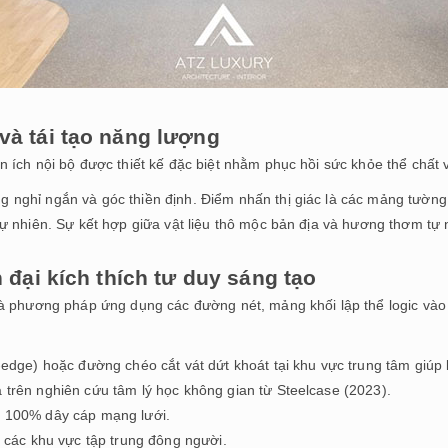
và tái tạo năng lượng
n ích nội bộ được thiết kế đặc biệt nhằm phục hồi sức khỏe thể chất 
 nghỉ ngắn và góc thiền định. Điểm nhấn thị giác là các mảng tườn
tự nhiên. Sự kết hợp giữa vật liệu thô mộc bản địa và hương thơm tự n
 đại kích thích tư duy sáng tạo
 là phương pháp ứng dụng các đường nét, mảng khối lập thể logic vào 
-edge) hoặc đường chéo cắt vát dứt khoát tại khu vực trung tâm giúp k
 trên nghiên cứu tâm lý học không gian từ Steelcase (2023).
u 100% dây cáp mạng lưới.
i các khu vực tập trung đông người.