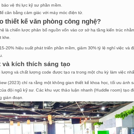
 bảo vệ thị lực kỹ sư phần mềm.
 để cân bằng cảm giác với máy móc điện tử.
ào thiết kế văn phòng công nghệ?
hệ là chiến lược phân bổ nguồn vốn vào cơ sở hạ tầng kiến trúc nhằm
t khe.
 15-20% hiệu suất phát triển phần mềm, giảm 30% tỷ lệ nghỉ việc và 
u.
và kích thích sáng tạo
i lượng và chất lượng code được tạo ra trong một chu kỳ làm việc nhấ
w (2023) chỉ ra rằng một không gian thiết kế khoa học, tối ưu ánh sá
 của đội ngũ kỹ sư. Các khu vực thảo luận nhanh (Huddle room) tạo đ
ng gián đoạn.